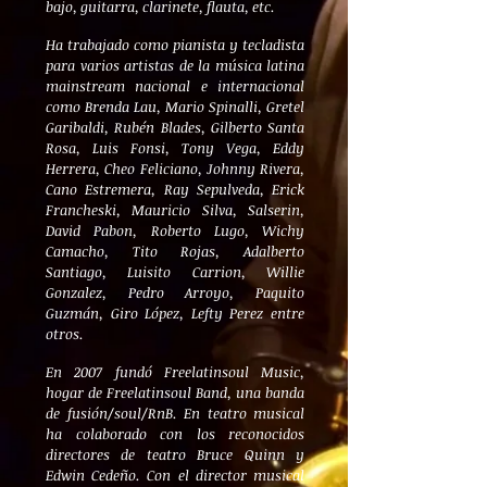
bajo, guitarra, clarinete, flauta, etc.
Ha trabajado como pianista y tecladista
para varios artistas de la música latina
mainstream nacional e internacional
como Brenda Lau, Mario Spinalli, Gretel
Garibaldi, Rubén Blades, Gilberto Santa
Rosa, Luis Fonsi, Tony Vega, Eddy
Herrera, Cheo Feliciano, Johnny Rivera,
Cano Estremera, Ray Sepulveda, Erick
Francheski, Mauricio Silva, Salserin,
David Pabon, Roberto Lugo, Wichy
Camacho, Tito Rojas, Adalberto
Santiago, Luisito Carrion, Willie
Gonzalez, Pedro Arroyo, Paquito
Guzmán, Giro López, Lefty Perez entre
otros.
En 2007 fundó Freelatinsoul Music,
hogar de Freelatinsoul Band, una banda
de fusión/soul/RnB. En teatro musical
ha colaborado con los reconocidos
directores de teatro Bruce Quinn y
Edwin Cedeño. Con el director musical