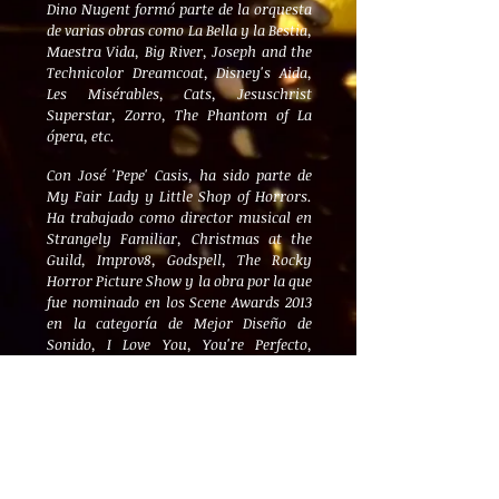
Dino Nugent formó parte de la orquesta
de varias obras como La Bella y la Bestia,
Maestra Vida, Big River, Joseph and the
Technicolor Dreamcoat, Disney's Aida,
Les Misérables, Cats, Jesuschrist
Superstar, Zorro, The Phantom of La
ópera, etc.
Con José 'Pepe' Casis, ha sido parte de
My Fair Lady y Little Shop of Horrors.
Ha trabajado como director musical en
Strangely Familiar, Christmas at the
Guild, Improv8, Godspell, The Rocky
Horror Picture Show y la obra por la que
fue nominado en los Scene Awards 2013
en la categoría de Mejor Diseño de
Sonido, I Love You, You're Perfecto,
ahora cambia.
Recientemente se le dio la oportunidad
de componer parte de la música de la
obra "La Fogonera, una Cenicienta
Panameña" escrita y dirigida por
Agustín Clement.